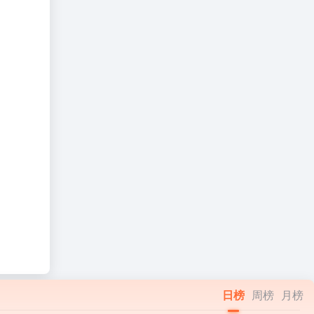
日榜
周榜
月榜