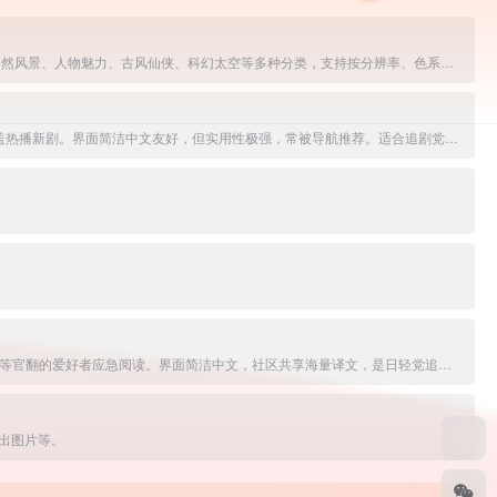
4K、8K的电脑和手机壁中文免费高清壁纸分享平台，提供海量4K-8K电脑桌面壁纸、手机壁纸、动态壁纸、素材图片及头像制作功能。覆盖动漫二次元、自然风景、人物魅力、古风仙侠、科幻太空等多种分类，支持按分辨率、色系、标签筛选，一键下载。适合壁纸爱好者日常美化桌面与手机。
热门影视聚合搜索平台，提供免费高清电影、电视剧、动漫、综艺、纪录片在线观看与多源解析。搜索片名即聚合全网资源，一键播放无VIP，更新及时覆盖热播新剧。界面简洁中文友好，但实用性极强，常被导航推荐。适合追剧党快速找片、随心看剧的首选工具站。
日文轻小说的免费平台。支持浏览/搜索网络小说、文库原版，一键生成中文机翻版本，或上传EPUB/TXT自译分享。资源丰富、更新快，适合看不懂日文或等官翻的爱好者应急阅读。界面简洁中文，社区共享海量译文，是日轻党追新作的实用神站。
出图片等。