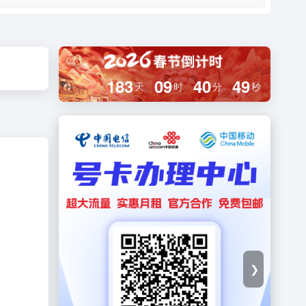
183
09
40
49
天
时
分
秒
❯