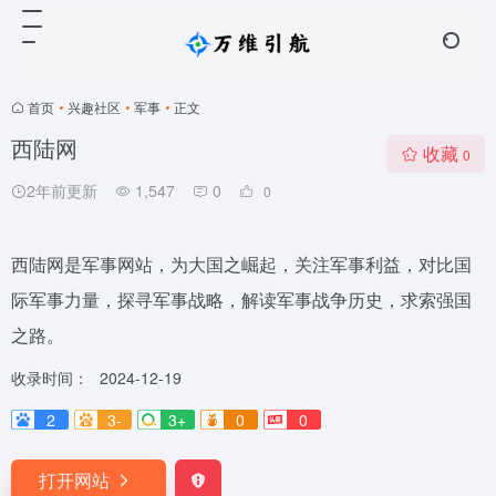
首页
•
兴趣社区
•
军事
•
正文
西陆网
收藏
0
2年前更新
1,547
0
0
西陆网是军事网站，为大国之崛起，关注军事利益，对比国
际军事力量，探寻军事战略，解读军事战争历史，求索强国
之路。
收录时间：
2024-12-19
2
3-
3+
0
0
打开网站