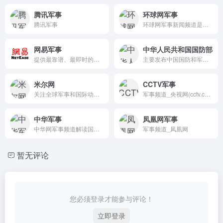
腾讯军事
环球网军事
腾讯军事
环球网军事新闻频道是中国权威的军事新闻网站之一,为您报道中国、国际等军事新闻及军情谍报。包括:中国军事、国际军事、军事热点等独家军事报道。
网易军事
中华人民共和国国防部
提供最靠谱、最即时的军事资讯
主要发布中国国防和军队建设权威信息，旨在对外传递中国军方声音，宣传中国国防政策，加强与外军交流合作，展示中国军队良好形象，促进国防和军队现代化建设。
米尔网
CCTV军事
关注全球军事和国际动态，内容涵盖中国军事、国际军事、国际观察、军事历史等多个领域。米尔网不仅是一个信息交流平台，也是一个以军迷为主体的社区，提供丰富的军事资料和实时动态信息。
军事频道_央视网(cctv.com)
中华军事
凤凰网军事
中华网军事频道解读国际政治军事战略格局，见证中国国力军力的腾飞，坚守民族信念与真理，与亿万网友一起守土尽责，缔造中国爱国者的精神家园，共同推进世界和平。
军事频道_凤凰网
暂无评论
您必须登录才能参与评论！
立即登录