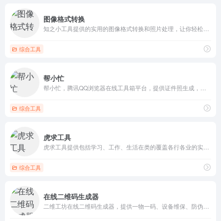
图像格式转换
知之小工具提供的实用的图像格式转换和照片处理，让你轻松解决照片和图片的转换问题。网站提供在线jpg转换，在线bmp转换（gif转图片,bmp转图片,webp转换），免费的实用互联网图片转换功能等等
综合工具
帮小忙
帮小忙，腾讯QQ浏览器在线工具箱平台，提供证件照生成，表情包制作，PDF转换，文字提取，二维码生成，数据校验、照片修复、插件安装等在线服务，让你无忧生活。帮小忙-全部分类工具
综合工具
虎求工具
虎求工具提供包括学习、工作、生活在类的覆盖各行各业的实用工具，目前共分为生活服务、金融理财、教育学习、健康养生、实用计算、休闲娱乐六大类工具，以后我们会开发更多的实用工具，会覆盖各类别
综合工具
在线二维码生成器
二维工坊在线二维码生成器，提供一物一码、设备维保、防伪溯源等行业解决方案，可制作名片、地图导航、wifi、PDF文件、相册、音视频等二维码和小程序，低代码页面设计可自己DIY小程序和定制二维码营销解决方案。