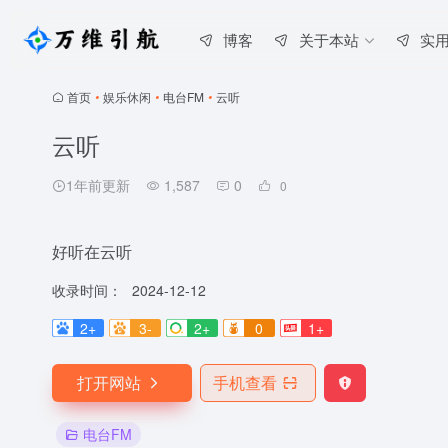
博客
关于本站
实
首页
•
娱乐休闲
•
电台FM
•
云听
云听
1年前更新
1,587
0
0
好听在云听
收录时间：
2024-12-12
2+
3-
2+
0
1+
打开网站
手机查看
电台FM