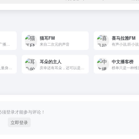
猫耳FM
喜马拉雅FM
不仅囊括数千家FM广播电台,还涵盖30多类的有声读物或音频节目
来自二次元的声音
耳朵的主人
中文播客榜
专门为忙碌的年轻人量身打造的轻量型音频及电台收听平台，内容包括全球主流电台流媒体以及各种风格流派的音乐电台播放收听服务，让用户在使用过程中，找到朋友般陪伴的感觉，用不一样的方式与这个世界沟通。
庆幸还有耳朵，还可以是耳朵的主人
必须登录才能参与评论！
立即登录