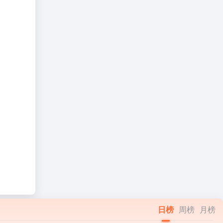
日榜
周榜
月榜