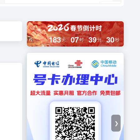
183
07
39
29
天
时
分
秒
❯