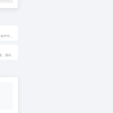
有声小说,听小说,有声书,在线听书电台
榜单只是一种维度，愿你找到喜欢的节目