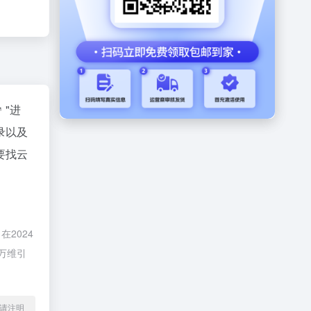
"进
录以及
要找云
2024
万维引
l转载请注明