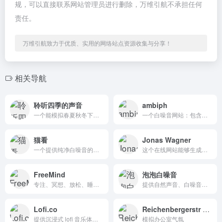
规，可以直接联系网站管理员进行删除，万维引航不承担任何
责任。
万维引航致力于优质、实用的网络站点资源收集与分享！
相关导航
聆听四季的声音
ambiph
一个能模拟春夏秋冬下雨、打雷等自然界白噪音的
一个白噪音网站：包含了自然声音、音乐、环境、人
猫看
Jonas Wagner
一个提供纯净白噪音的在线平台，帮助您放松神经，改善睡眠质量，提高工作和学习效率。选择多种自然声音组合，如雨声、风声、海浪声等，自定义您的听觉体验。
这个在线网站能够生成各种各样的噪音，当然这个网站并不是为了折磨人而创建的，相反这个网站是用于生成和塑造白噪音的，类似于下雨天的声音，可以用于阻挡其他令人分心的一些噪音，有效的帮助我们提高注意力或者快速入睡。
FreeMind
泡泡白噪音
专注、冥想、放松、睡眠，轻松创建专注或放松的音乐氛围!
提供自然声音、白噪音播放以及番茄计时器和电子木鱼功能，帮助用户放松、助眠、提升专注力。
Lofi.co
Reichenbergerstr 121
提供沉浸式 lofi 音乐体验的在线平台，支持动态视觉效果和社区互动，适合在学习、工作或休闲时放松心情。
模拟办公室气氛