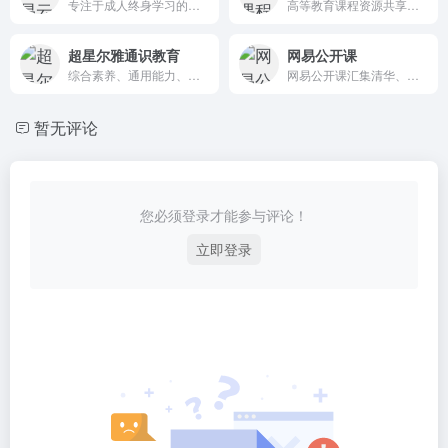
专注于成人终身学习的在线教育平台
高等教育课程资源共享平台
超星尔雅通识教育
网易公开课
综合素养、通用能力、成长基础、创新创业、公共必修、考研 辅导六大门类
网易公开课汇集清华、北大、哈佛、耶鲁等世界名校共上千门课程，覆盖科学、经济、人文、哲学等22个领域，在这里你可以开拓视野看世界，获取有深度的好知识。
暂无评论
您必须登录才能参与评论！
立即登录