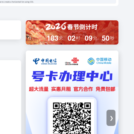
183
02
09
49
天
时
分
秒
❯