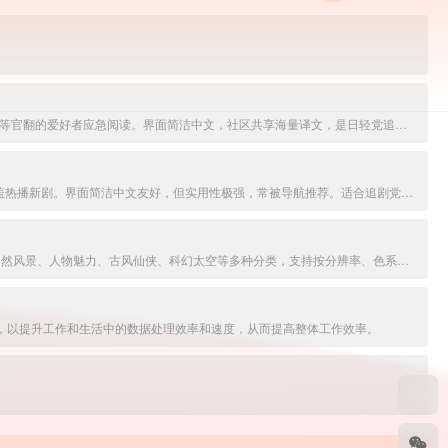
日文轻小说的免费平台。支持浏览/搜索网络小说、文库原版，一键生成中文机翻版本，或上传EPUB/TXT自译分享。资源丰富、更新快，适合看不懂日文或等官翻的爱好者应急阅读。界面简洁中文，社区共享海量译文，是日轻党追新作的实用神站。
热门影视聚合搜索平台，提供免费高清电影、电视剧、动漫、综艺、纪录片在线观看与多源解析。搜索片名即聚合全网资源，一键播放无VIP，更新及时覆盖热播新剧。界面简洁中文友好，但实用性极强，常被导航推荐。适合追剧党快速找片、随心看剧的首选工具站。
4K、8K的电脑和手机壁中文免费高清壁纸分享平台，提供海量4K-8K电脑桌面壁纸、手机壁纸、动态壁纸、素材图片及头像制作功能。覆盖动漫二次元、自然风景、人物魅力、古风仙侠、科幻太空等多种分类，支持按分辨率、色系、标签筛选，一键下载。适合壁纸爱好者日常美化桌面与手机。
工具，以提升工作和生活中的数据处理效率和速度，从而提高整体工作效率。