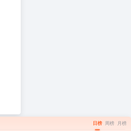
日榜
周榜
月榜