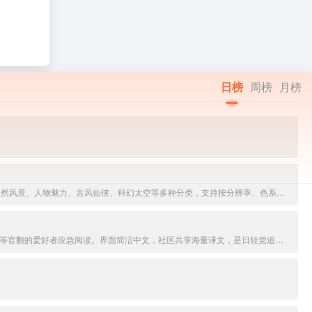
日榜
周榜
月榜
4K、8K的电脑和手机壁中文免费高清壁纸分享平台，提供海量4K-8K电脑桌面壁纸、手机壁纸、动态壁纸、素材图片及头像制作功能。覆盖动漫二次元、自然风景、人物魅力、古风仙侠、科幻太空等多种分类，支持按分辨率、色系、标签筛选，一键下载。适合壁纸爱好者日常美化桌面与手机。
日文轻小说的免费平台。支持浏览/搜索网络小说、文库原版，一键生成中文机翻版本，或上传EPUB/TXT自译分享。资源丰富、更新快，适合看不懂日文或等官翻的爱好者应急阅读。界面简洁中文，社区共享海量译文，是日轻党追新作的实用神站。