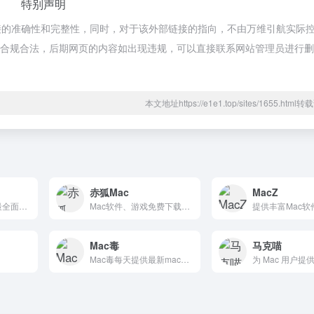
特别声明
接的准确性和完整性，同时，对于该外部链接的指向，不由万维引航实际
，都属于合规合法，后期网页的内容如出现违规，可以直接联系网站管理员进行
本文地址https://e1e1.top/sites/1655.htm
赤狐Mac
MacZ
苹果软件盒子提供最全面的Mac软件免费下载
Mac软件、游戏免费下载网站
Mac毒
马克喵
Mac毒每天提供最新mac破解软件免费下载同时分享Mac使用技巧，致力于打造全网最全Mac破解软件与Mac技巧平台！