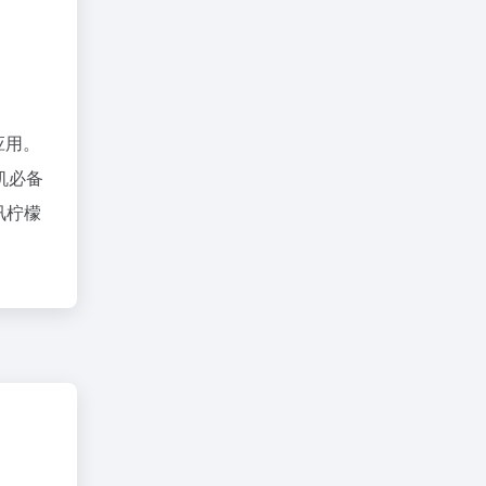
应用。
机必备
讯柠檬