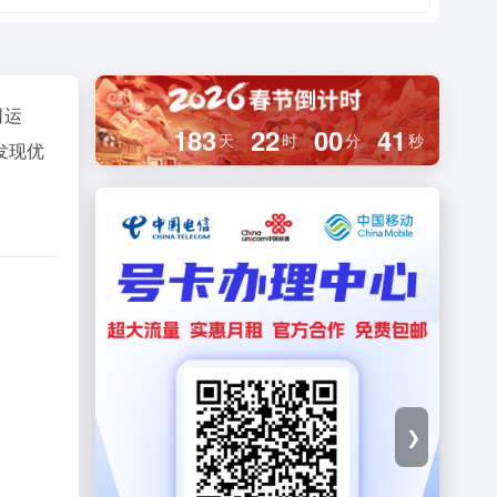
司运
183
22
00
40
天
时
分
秒
发现优
❯