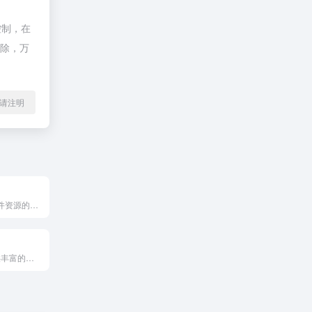
控制，在
删除，万
l转载请注明
提供丰富Mac软件资源的下载平台，支持多种版本选择，方便用户快速获取和使用各类Mac软件。
为 Mac 用户提供丰富的软件、游戏、字体资源展示与下载，通过分类检索功能帮助用户便捷获取所需资源。