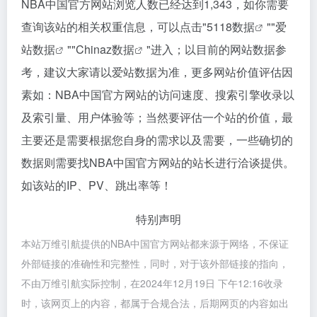
NBA中国官方网站浏览人数已经达到1,343，如你需要
查询该站的相关权重信息，可以点击"
5118数据
""
爱
站数据
""
Chinaz数据
"进入；以目前的网站数据参
考，建议大家请以爱站数据为准，更多网站价值评估因
素如：NBA中国官方网站的访问速度、搜索引擎收录以
及索引量、用户体验等；当然要评估一个站的价值，最
主要还是需要根据您自身的需求以及需要，一些确切的
数据则需要找NBA中国官方网站的站长进行洽谈提供。
如该站的IP、PV、跳出率等！
特别声明
本站万维引航提供的NBA中国官方网站都来源于网络，不保证
外部链接的准确性和完整性，同时，对于该外部链接的指向，
不由万维引航实际控制，在2024年12月19日 下午12:16收录
时，该网页上的内容，都属于合规合法，后期网页的内容如出