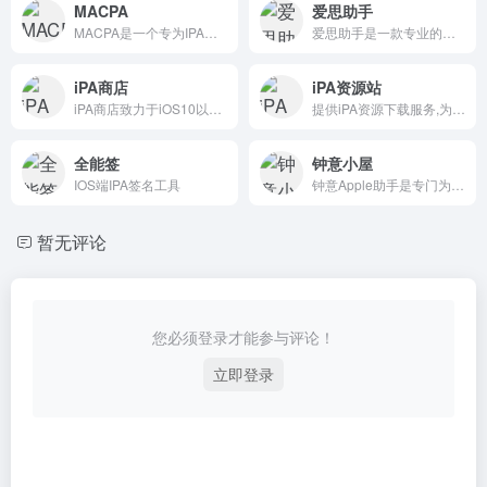
MACPA
爱思助手
MACPA是一个专为IPA砸壳解密而诞生的平台，在这里你可以找到与你拥有同样兴趣的好朋友一起游玩。
爱思助手是一款专业的苹果刷机助手、苹果越狱助手，同时配有爱思助手PC端、爱思助手mac版、爱思助手移动端、爱思加强版。专为苹果用户提供百万iPhone、iPad软件、游戏、铃声、壁纸资源安全快速免费下载。
iPA商店
iPA资源站
iPA商店致力于iOS10以上的iPA资源下载和分享，包括游戏iPA、软件应用IPA、破解版iPA、砸壳IPA等资源的分享和下载，做最稳定最优秀的iPA下载网站。
提供iPA资源下载服务,为您收集最全的IPA文件。
全能签
钟意小屋
IOS端IPA签名工具
钟意Apple助手是专门为果粉打造的网站，巨魔商店TrollStore、系统、越狱JailBreak更多iOS好玩的工具教程就在这里。
暂无评论
您必须登录才能参与评论！
立即登录