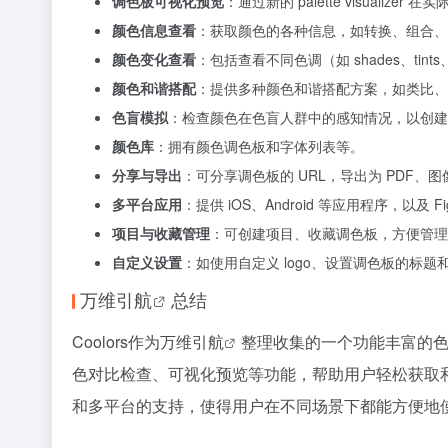
调色板可视化预览
：通过新的 palette visualize
颜色信息查看
：获取颜色的各种信息，如转换、组合、
颜色变化查看
：包括查看不同色调（如 shades、tints、t
颜色和谐搭配
：提供多种颜色和谐搭配方案，如类比、
色盲模拟
：检查颜色在色盲人群中的感知情况，以创建
颜色库
：拥有颜色调色板和字体列表等。
分享与导出
：可分享调色板的 URL，导出为 PDF、图像
多平台应用
：提供 iOS、Android 等应用程序，以及 F
项目与收藏管理
：可创建项目、收藏调色板，方便管理
自定义设置
：如使用自定义 logo、设置调色板的标题
万维引航
总结
Coolors作为
万维引航
整理收集的一个功能丰富的
色对比检查、可视化预览等功能，帮助用户轻松获取
和多平台的支持，使得用户在不同场景下都能方便地