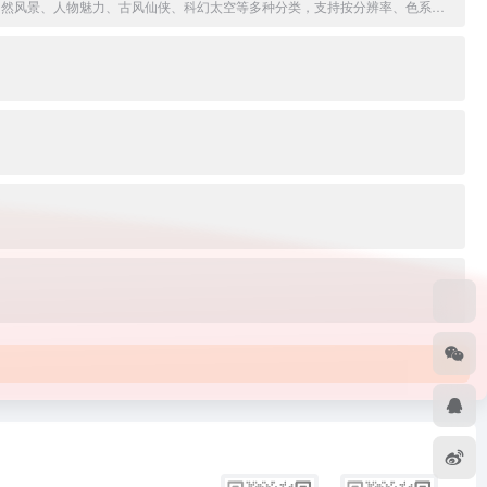
4K、8K的电脑和手机壁中文免费高清壁纸分享平台，提供海量4K-8K电脑桌面壁纸、手机壁纸、动态壁纸、素材图片及头像制作功能。覆盖动漫二次元、自然风景、人物魅力、古风仙侠、科幻太空等多种分类，支持按分辨率、色系、标签筛选，一键下载。适合壁纸爱好者日常美化桌面与手机。
e