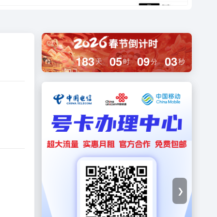
183
05
09
02
天
时
分
秒
❯