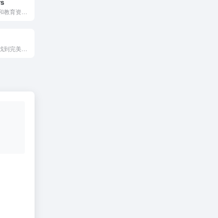
rs
一站式色彩工具和教育资源，帮助用户解决色彩搭配、调色、色彩心理学等多方面的问题，是设计师和创意工作者的得力助手。
您可以为您项目找到完美匹配的配色方案！ 生成漂亮的调色板、颜色渐变等等！