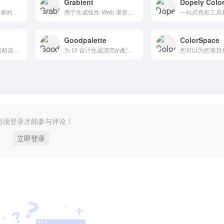
Grabient
Dopely Colo
使用 Google 图像搜索的快速原色生成器。
用于生成线性 Web 渐变的 UI
Goodpalette
ColorSpace
提供由多年设计数据精选出的色彩搭配，为设计师和创意工作者提供灵感。
为 UI 设计生成漂亮的配色方案，并通过动态模型预览预览它们在您的应用程序或网站上的外观。
必须登录才能参与评论！
立即登录