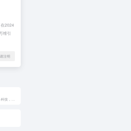
2024
万维引
l转载请注明
致力于通过文化+科技，满足人民群众的美好生活需要