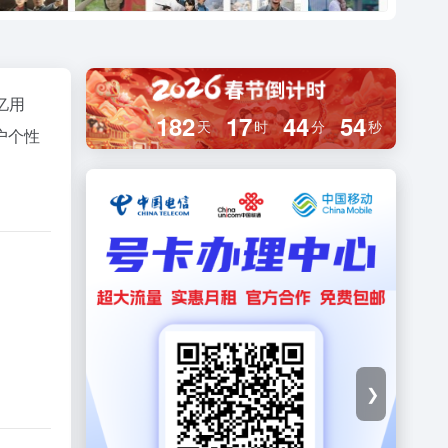
亿用
182
17
44
53
天
时
分
秒
户个性
❯