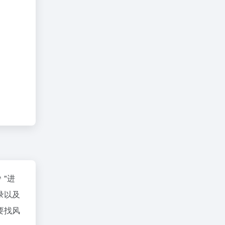
"进
录以及
要找风