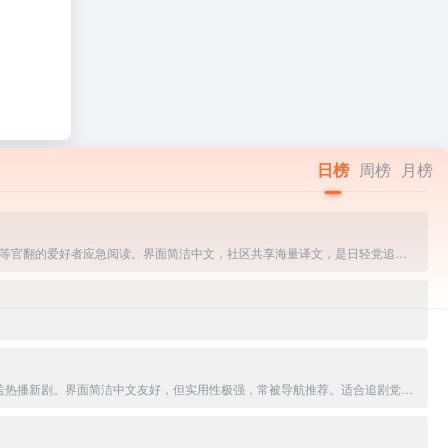
日榜
周榜
月榜
日文轻小说的免费平台。支持浏览/搜索网络小说、文库原版，一键生成中文机翻版本，或上传EPUB/TXT自译分享。资源丰富、更新快，适合看不懂日文或等官翻的爱好者应急阅读。界面简洁中文，社区共享海量译文，是日轻党追新作的实用神站。
热门影视聚合搜索平台，提供免费高清电影、电视剧、动漫、综艺、纪录片在线观看与多源解析。搜索片名即聚合全网资源，一键播放无VIP，更新及时覆盖热播新剧。界面简洁中文友好，但实用性极强，常被导航推荐。适合追剧党快速找片、随心看剧的首选工具站。