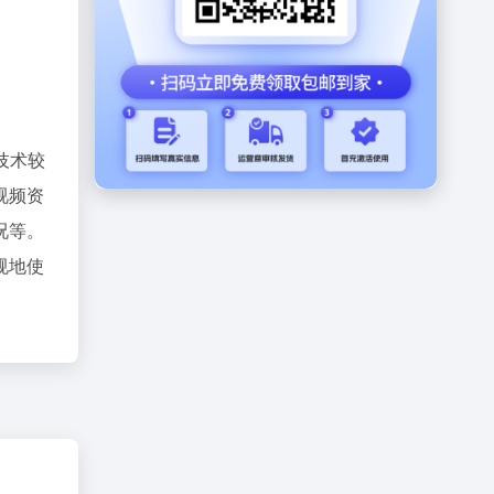
技术较
视频资
况等。
规地使