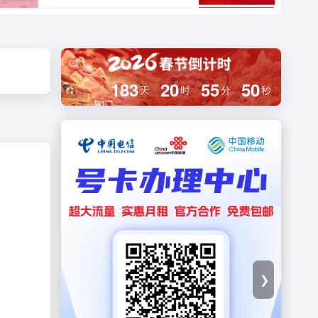
183
20
55
49
天
时
分
秒
❯