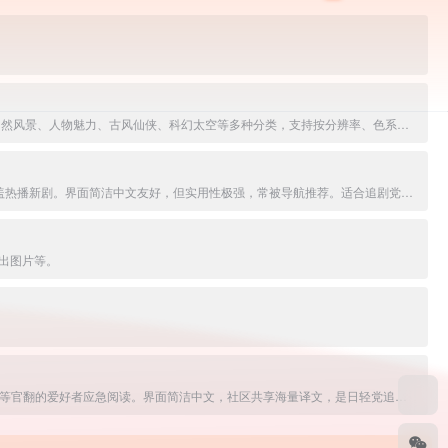
4K、8K的电脑和手机壁中文免费高清壁纸分享平台，提供海量4K-8K电脑桌面壁纸、手机壁纸、动态壁纸、素材图片及头像制作功能。覆盖动漫二次元、自然风景、人物魅力、古风仙侠、科幻太空等多种分类，支持按分辨率、色系、标签筛选，一键下载。适合壁纸爱好者日常美化桌面与手机。
热门影视聚合搜索平台，提供免费高清电影、电视剧、动漫、综艺、纪录片在线观看与多源解析。搜索片名即聚合全网资源，一键播放无VIP，更新及时覆盖热播新剧。界面简洁中文友好，但实用性极强，常被导航推荐。适合追剧党快速找片、随心看剧的首选工具站。
出图片等。
日文轻小说的免费平台。支持浏览/搜索网络小说、文库原版，一键生成中文机翻版本，或上传EPUB/TXT自译分享。资源丰富、更新快，适合看不懂日文或等官翻的爱好者应急阅读。界面简洁中文，社区共享海量译文，是日轻党追新作的实用神站。