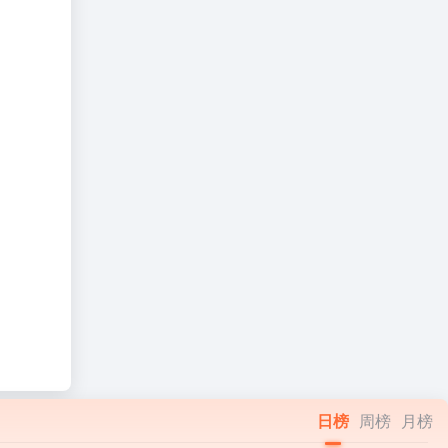
日榜
周榜
月榜