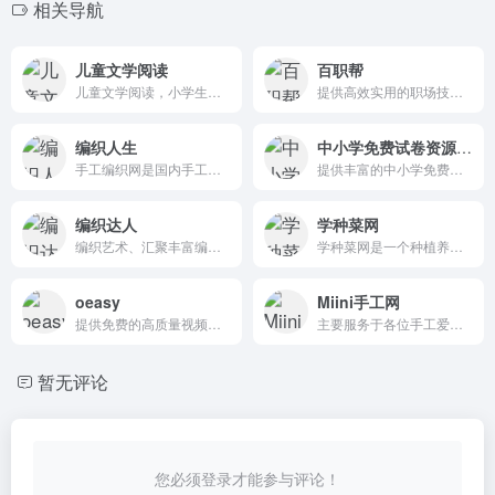
相关导航
儿童文学阅读
百职帮
儿童文学阅读，小学生课外阅读书大全，少儿图书阅读。
提供高效实用的职场技能课程，结合真实案例和场景实战练习，帮助用户快速解决职场难题，提升工作能力。
编织人生
中小学免费试卷资源下载网
手工编织网是国内手工编织领域的卓越品牌
提供丰富的中小学免费试卷资源下载，并即将推出试卷AI分析系统，帮助用户高效学习和备考。
编织达人
学种菜网
编织艺术、汇聚丰富编织资源的专业网站
学种菜网是一个种植养殖网站，主要提供蔬菜种植、粮食种植、水果种植、中药材种植及花卉养殖技术文章，希望能给大家带来帮助。
oeasy
Miini手工网
提供免费的高质量视频教程，涵盖编程、设计、办公软件等多个领域，支持互动交流和个性化学习。
主要服务于各位手工爱好者，为大家提供各类教程，娃娃改造，视频观看学习
暂无评论
您必须登录才能参与评论！