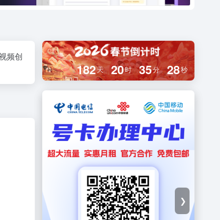
短视频创
182
20
35
27
天
时
分
秒
❯