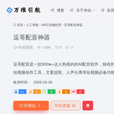
博客
关于本站
实
首页
•
人工智能
•
AIGC音频处理
•
逗哥配音神器
逗哥配音神器
1年前更新
1,694
0
0
逗哥配音是一款500w+达人热推的的AI配音软件，独有
短视频创作工具，文案提取、人声分离等短视频必备功
收录时间：
2025-02-26
1+
1-
0
0
0
打开网站
手机查看