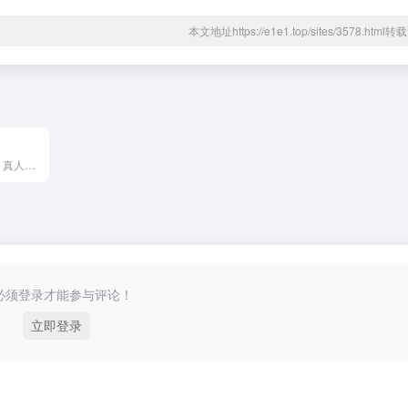
本文地址https://e1e1.top/sites/3578.htm
提供合成配音软件、真人配音、童声配音、广告宣传片、短视频配音、AI虚拟主播、虚拟数字人等一站式配音服务。
必须登录才能参与评论！
立即登录