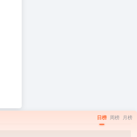
日榜
周榜
月榜