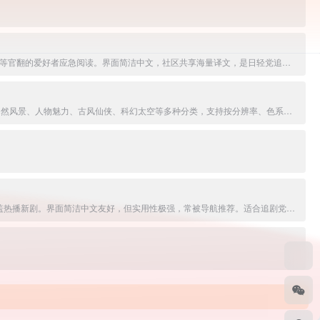
日文轻小说的免费平台。支持浏览/搜索网络小说、文库原版，一键生成中文机翻版本，或上传EPUB/TXT自译分享。资源丰富、更新快，适合看不懂日文或等官翻的爱好者应急阅读。界面简洁中文，社区共享海量译文，是日轻党追新作的实用神站。
4K、8K的电脑和手机壁中文免费高清壁纸分享平台，提供海量4K-8K电脑桌面壁纸、手机壁纸、动态壁纸、素材图片及头像制作功能。覆盖动漫二次元、自然风景、人物魅力、古风仙侠、科幻太空等多种分类，支持按分辨率、色系、标签筛选，一键下载。适合壁纸爱好者日常美化桌面与手机。
热门影视聚合搜索平台，提供免费高清电影、电视剧、动漫、综艺、纪录片在线观看与多源解析。搜索片名即聚合全网资源，一键播放无VIP，更新及时覆盖热播新剧。界面简洁中文友好，但实用性极强，常被导航推荐。适合追剧党快速找片、随心看剧的首选工具站。