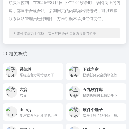
航实际控制，在2025年3月4日 下午7:01收录时，该网页上的内
容，都属于合规合法，后期网页的内容如出现违规，可以直接
联系网站管理员进行删除，万维引航不承担任何责任。
万维引航致力于优质、实用的网络站点资源收集与分享！
相关导航
系统迷
下载之家
系统迷官方网站致力于精选优秀软件、技术教程、新闻资讯等内容，关注微软Windows、谷歌Android、苹果iOS等操作系统。从真实体验出发，说手机、电脑和网络！
提供新鲜安全的绿色软件、系统软件下载服务.所有软件均由下载之家严格检测,无病毒木马、诱导广告.安全下载绿色软件就到下载之家.
六音
五九软件库
六音
提供免费的电脑软件下载、APP软件下载、手机应用下载、Mac苹果软件下载，本站全力打造一个安全、快速、绿色、无病毒的软件和软件下载平台。
th_sjy
软件个锤子
专注软件汉化和资源分享
软件个锤子软件站，每日更新绿色安全的免费实用软件